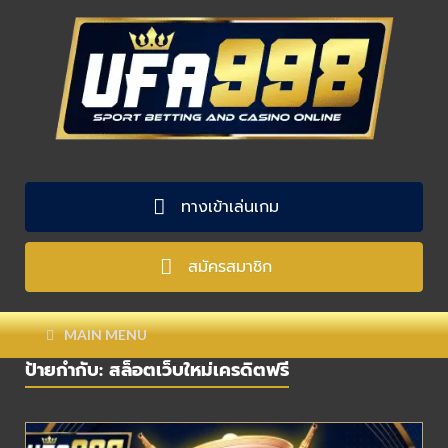
ทางเข้าเล่นเกม
สมัครสมาชิก
MAIN MENU
ป้ายกำกับ:
สล็อตเว็บใหม่เครดิตฟรี