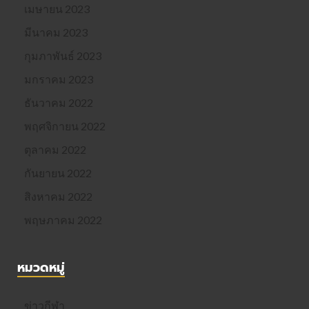
เมษายน 2023
มีนาคม 2023
กุมภาพันธ์ 2023
มกราคม 2023
ธันวาคม 2022
พฤศจิกายน 2022
ตุลาคม 2022
กันยายน 2022
สิงหาคม 2022
พฤษภาคม 2022
หมวดหมู่
ข่าวกีฬา