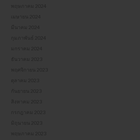
พฤษภาคม 2024
เมษายน 2024
มีนาคม 2024
กุมภาพันธ์ 2024
มกราคม 2024
ธันวาคม 2023
พฤศจิกายน 2023
ตุลาคม 2023
กันยายน 2023
สิงหาคม 2023
กรกฎาคม 2023
มิถุนายน 2023
พฤษภาคม 2023