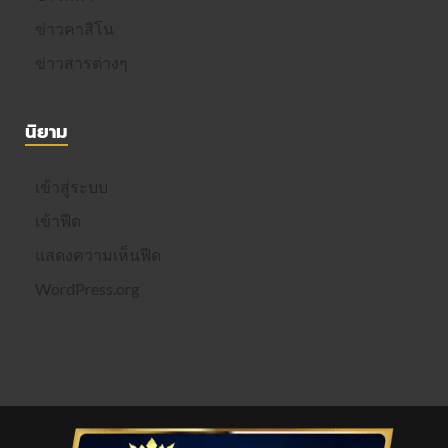
ข่าวคาสิโน
ข่าวสารต่างๆ
นิยาม
เข้าสู่ระบบ
เข้าฟีด
แสดงความเห็นฟีด
WordPress.org