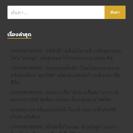
เรื่องล่าสุด
UFA998 NEWS : “เซิร์กซี” เคลื่อนไหวแล้ว หลังพลาดจุด
โทษ “แมนยูฯ” แพ้ฟูแลมคาบ้าน ตกรอบ 5 เอฟเอ คัพ
UFA998 NEWS : “แฟนบอลทีมดัง” โดนไล่ออกจากงาน
หลังล้อเลียน “คุณวิชัย” อดีตปธ.เลสเตอร์ กรณี ฮ.ตก เสีย
ชีวิต
UFA998 NEWS : เกิดอะไรขึ้น “นักมวยชื่อดัง” ประกาศ
ออกจาก ONE สุดช็อก แม้ชนะน็อกคู่แข่ง 4 ไฟต์ติด
monkey slot สล็อตออนไลน์ เว็บแท้ เล่นง่าย ที่ ufa998
เว็บตรงอันดับ1
UFA998 NEWS : สล็อตเซ็งไม่หยุด “ลิเวอร์พูล” เจอข่าว