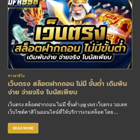
ข่าวคาสิโน
เว็บตรง สล็อตฝากถอน ไม่มี ขั้นต่ำ เดิมพัน
ง่าย จ่ายจริง โบนัสเพียบ
เว็บตรง สล็อตฝากถอน ไม่มี ขั้นต่ำ pg slot เว็บตรง วอเลท
เว็บไซต์คาสิโนออนไลน์ที่ให้บริการเกมสล็อต โดย …
READ MORE