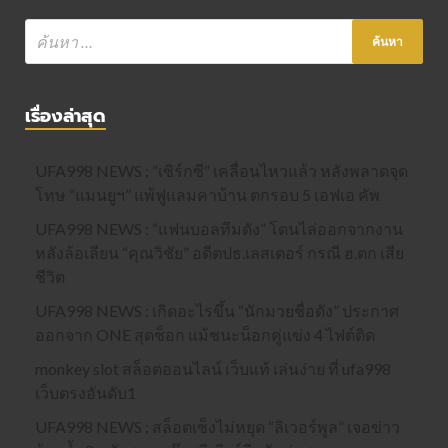
เรื่องล่าสุด
UFA998 NEWS : “เซิร์กซี” เคลื่อนไหวแล้ว หลังพลาดจุด
โทษ “แมนยูฯ” แพ้ฟูแลมคาบ้าน ตกรอบ 5 เอฟเอ คัพ
UFA998 NEWS : “แฟนบอลทีมดัง” โดนไล่ออกจากงาน
หลังล้อเลียน “คุณวิชัย” อดีตปธ.เลสเตอร์ กรณี ฮ.ตก เสีย
ชีวิต
UFA998 NEWS : เกิดอะไรขึ้น “นักมวยชื่อดัง” ประกาศ
ออกจาก ONE สุดช็อก แม้ชนะน็อกคู่แข่ง 4 ไฟต์ติด
monkey slot สล็อตออนไลน์ เว็บแท้ เล่นง่าย ที่ ufa998
เว็บตรงอันดับ1
UFA998 NEWS : สล็อตเซ็งไม่หยุด “ลิเวอร์พูล” เจอข่าว