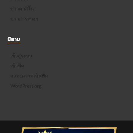
ข่าวคาสิโน
ข่าวสารต่างๆ
นิยาม
เข้าสู่ระบบ
เข้าฟีด
แสดงความเห็นฟีด
WordPress.org