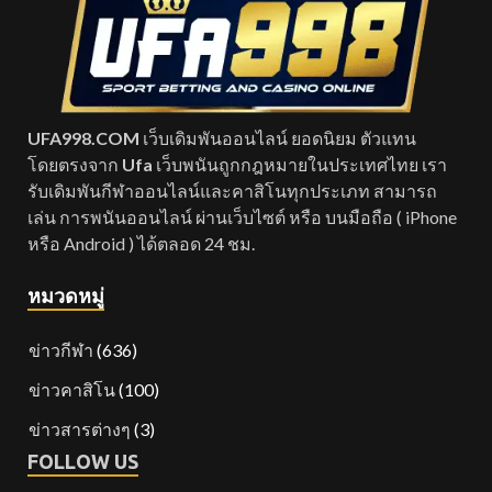
UFA998.COM
เว็บเดิมพันออนไลน์ ยอดนิยม ตัวแทน
โดยตรงจาก
Ufa
เว็บพนันถูกกฎหมายในประเทศไทย เรา
รับเดิมพันกีฬาออนไลน์และคาสิโนทุกประเภท สามารถ
เล่น การพนันออนไลน์ ผ่านเว็บไซต์ หรือ บนมือถือ ( iPhone
หรือ Android ) ได้ตลอด 24 ชม.
หมวดหมู่
ข่าวกีฬา
(636)
ข่าวคาสิโน
(100)
ข่าวสารต่างๆ
(3)
FOLLOW US