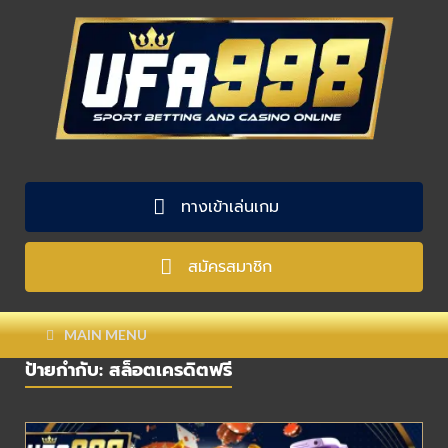
ทางเข้าเล่นเกม
สมัครสมาชิก
MAIN MENU
ป้ายกำกับ:
สล็อตเครดิตฟรี