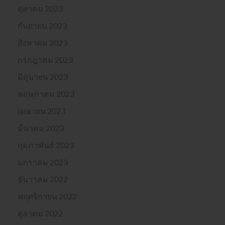
ตุลาคม 2023
กันยายน 2023
สิงหาคม 2023
กรกฎาคม 2023
มิถุนายน 2023
พฤษภาคม 2023
เมษายน 2023
มีนาคม 2023
กุมภาพันธ์ 2023
มกราคม 2023
ธันวาคม 2022
พฤศจิกายน 2022
ตุลาคม 2022