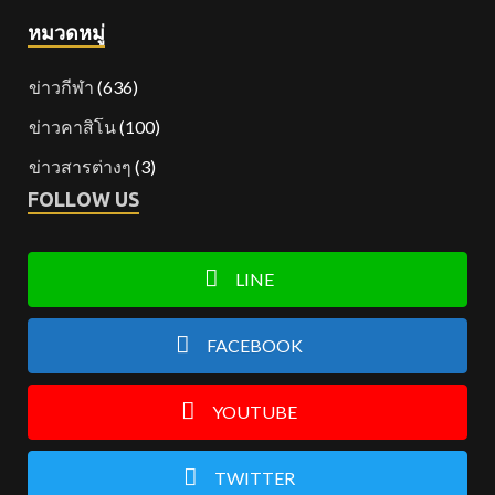
หมวดหมู่
ข่าวกีฬา
(636)
ข่าวคาสิโน
(100)
ข่าวสารต่างๆ
(3)
FOLLOW US
LINE
FACEBOOK
YOUTUBE
TWITTER