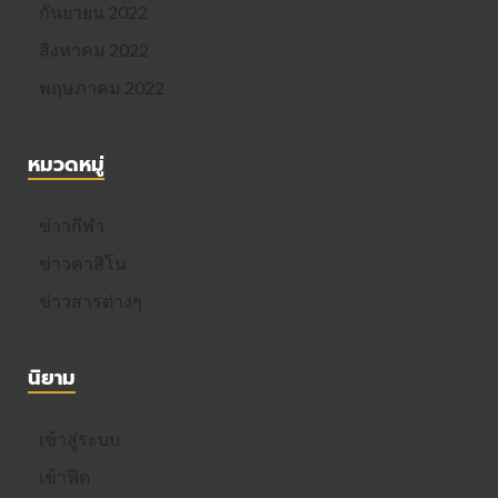
กันยายน 2022
สิงหาคม 2022
พฤษภาคม 2022
หมวดหมู่
ข่าวกีฬา
ข่าวคาสิโน
ข่าวสารต่างๆ
นิยาม
เข้าสู่ระบบ
เข้าฟีด