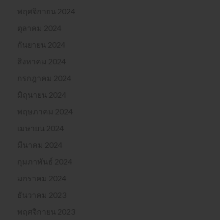
พฤศจิกายน 2024
ตุลาคม 2024
กันยายน 2024
สิงหาคม 2024
กรกฎาคม 2024
มิถุนายน 2024
พฤษภาคม 2024
เมษายน 2024
มีนาคม 2024
กุมภาพันธ์ 2024
มกราคม 2024
ธันวาคม 2023
พฤศจิกายน 2023