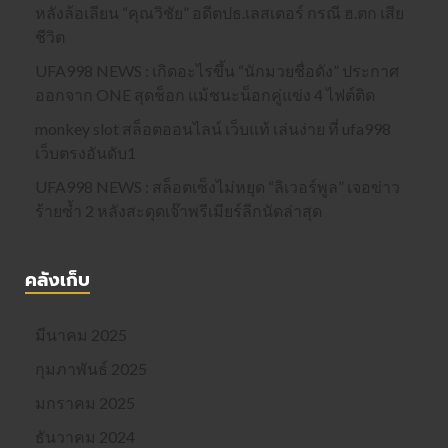
หลังล้อเลียน “คุณวิชัย” อดีตปธ.เลสเตอร์ กรณี ฮ.ตก เสีย
ชีวิต
UFA998 NEWS : เกิดอะไรขึ้น “นักมวยชื่อดัง” ประกาศ
ออกจาก ONE สุดช็อก แม้ชนะน็อกคู่แข่ง 4 ไฟต์ติด
monkey slot สล็อตออนไลน์ เว็บแท้ เล่นง่าย ที่ ufa998
เว็บตรงอันดับ1
UFA998 NEWS : สล็อตเซ็งไม่หยุด “ลิเวอร์พูล” เจอข่าว
ร้ายซ้ำ 2 หลังสะดุดเจ๊าพรีเมียร์ลีกนัดล่าสุด
คลังเก็บ
มีนาคม 2025
กุมภาพันธ์ 2025
มกราคม 2025
ธันวาคม 2024