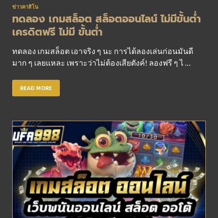
ข่าวคาสิโน
ทดลอง เกมสล็อต สล็อตออนไลน์ ไม่มีขั้นต่ำ
เครดิตฟรี ไม่มี ขั้นต่ำ
ทดลอง เกมสล็อต เอาจริง ๆ นะ การได้ลองเล่นก่อนมันดี
มาก ๆ เลยแหละ เพราะว่าไม่ต้องเสียตังค์! ลองฟรี ๆ ไ …
READ MORE