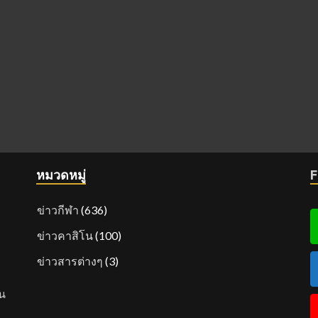
หมวดหมู่
ข่าวกีฬา
(636)
ข่าวคาสิโน
(100)
ข่าวสารต่างๆ
(3)
น