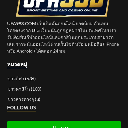
UFA998.COM
เว็บเดิมพันออนไลน์ ยอดนิยม ตัวแทน
โดยตรงจาก
Ufa
เว็บพนันถูกกฎหมายในประเทศไทย เรา
รับเดิมพันกีฬาออนไลน์และคาสิโนทุกประเภท สามารถ
เล่น การพนันออนไลน์ ผ่านเว็บไซต์ หรือ บนมือถือ ( iPhone
หรือ Android ) ได้ตลอด 24 ชม.
หมวดหมู่
ข่าวกีฬา
(636)
ข่าวคาสิโน
(100)
ข่าวสารต่างๆ
(3)
FOLLOW US