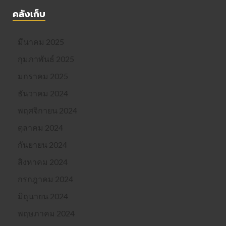
คลังเก็บ
มีนาคม 2025
กุมภาพันธ์ 2025
มกราคม 2025
ธันวาคม 2024
พฤศจิกายน 2024
ตุลาคม 2024
กันยายน 2024
สิงหาคม 2024
กรกฎาคม 2024
มิถุนายน 2024
พฤษภาคม 2024