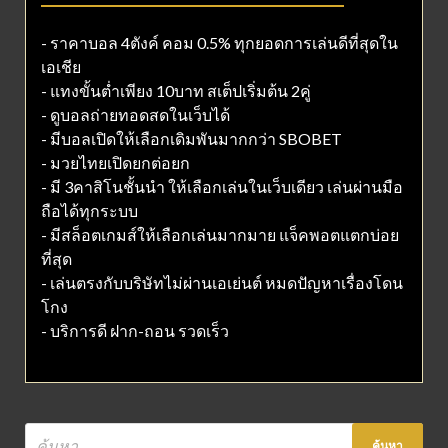
- ราคาบอล 4ตังค์ คอม 0.5% ทุกยอดการเล่นดีที่สุดใน
เอเชีย
- แทงขั้นต่ำเพียง 10บาท สเต็ปเริ่มต้น 2คู่
- ดูบอลถ่ายทอดสดในเว็บได้
- มีบอลเปิดให้เลือกเดิมพันมากกว่า SBOBET
- มวยไทยเปิดยกต่อยก
- มี 3คาสิโนชั้นนำ ให้เลือกเล่นในเว็บเดียว เล่นผ่านมือ
ถือได้ทุกระบบ
- มีสล็อตเกมส์ให้เลือกเล่นมากมาย แจ็คพอตแตกบ่อย
ที่สุด
- เล่นตรงกับบริษัทไม่ผ่านเอเย่นต์ หมดปัญหาเรื่องโดน
โกง
- บริการดี ฝาก-ถอน รวดเร็ว