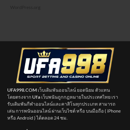
WordPress.org
UFA998.COM
เว็บเดิมพันออนไลน์ ยอดนิยม ตัวแทน
โดยตรงจาก
Ufa
เว็บพนันถูกกฎหมายในประเทศไทย เรา
รับเดิมพันกีฬาออนไลน์และคาสิโนทุกประเภท สามารถ
เล่น การพนันออนไลน์ ผ่านเว็บไซต์ หรือ บนมือถือ ( iPhone
หรือ Android ) ได้ตลอด 24 ชม.