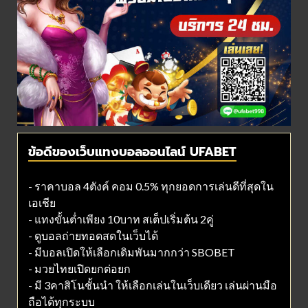
ข้อดีของเว็บแทงบอลออนไลน์ UFABET
- ราคาบอล 4ตังค์ คอม 0.5% ทุกยอดการเล่นดีที่สุดใน
เอเชีย
- แทงขั้นต่ำเพียง 10บาท สเต็ปเริ่มต้น 2คู่
- ดูบอลถ่ายทอดสดในเว็บได้
- มีบอลเปิดให้เลือกเดิมพันมากกว่า SBOBET
- มวยไทยเปิดยกต่อยก
- มี 3คาสิโนชั้นนำ ให้เลือกเล่นในเว็บเดียว เล่นผ่านมือ
ถือได้ทุกระบบ