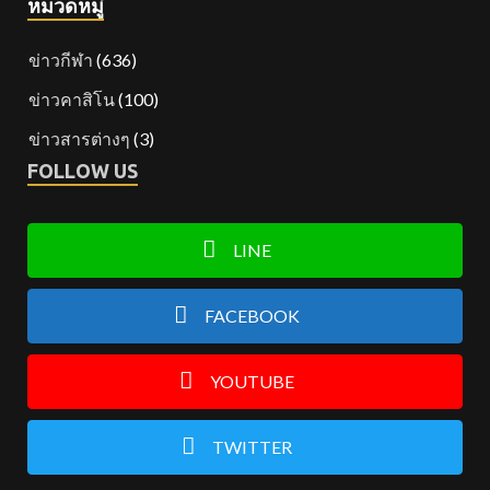
หมวดหมู่
ข่าวกีฬา
(636)
ข่าวคาสิโน
(100)
ข่าวสารต่างๆ
(3)
FOLLOW US
LINE
FACEBOOK
YOUTUBE
TWITTER