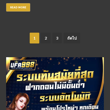
READ MORE
1
2
3
ถัดไป