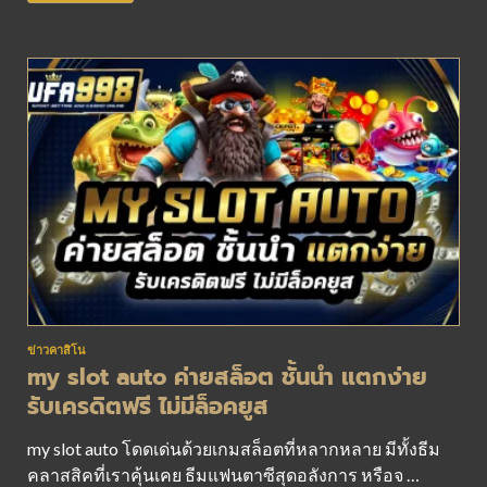
ข่าวคาสิโน
my slot auto ค่ายสล็อต ชั้นนำ แตกง่าย
รับเครดิตฟรี ไม่มีล็อคยูส
my slot auto โดดเด่นด้วยเกมสล็อตที่หลากหลาย มีทั้งธีม
คลาสสิคที่เราคุ้นเคย ธีมแฟนตาซีสุดอลังการ หรือจ …