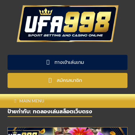
ทางเข้าเล่นเกม
สมัครสมาชิก
MAIN MENU
ป้ายกำกับ:
ทดลองเล่นสล็อตเว็บตรง