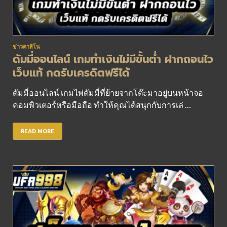
ข่าวคาสิโน
ดัมมี่ออนไลน์ เกมทำเงินไม่มีขั้นต่ำ ฝากถอนไว
เว็บแท้ กดรับเครดิตฟรีได้
ดัมมี่ออนไลน์ เกมไพ่ดัมมี่ที่ย้ายจากโต๊ะมาอยู่บนหน้าจอ
คอมพิวเตอร์หรือมือถือ ทำให้คุณได้สนุกกับการเล่ …
READ MORE