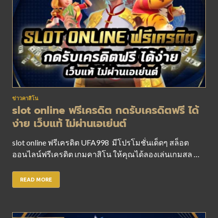
ข่าวคาสิโน
slot online ฟรีเครดิต กดรับเครดิตฟรี ได้
ง่าย เว็บแท้ ไม่ผ่านเอเย่นต์
slot online ฟรีเครดิต UFA998 มีโปรโมชั่นเด็ดๆ สล็อต
ออนไลน์ฟรีเครดิต เกมคาสิโน ให้คุณได้ลองเล่นเกมสล …
READ MORE