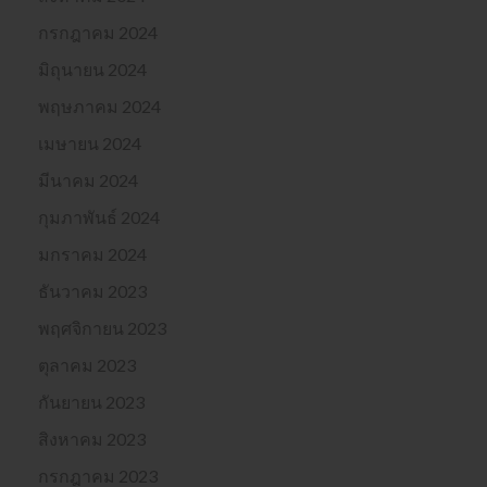
กรกฎาคม 2024
มิถุนายน 2024
พฤษภาคม 2024
เมษายน 2024
มีนาคม 2024
กุมภาพันธ์ 2024
มกราคม 2024
ธันวาคม 2023
พฤศจิกายน 2023
ตุลาคม 2023
กันยายน 2023
สิงหาคม 2023
กรกฎาคม 2023