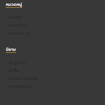
หมวดหมู่
ข่าวกีฬา
ข่าวคาสิโน
ข่าวสารต่างๆ
นิยาม
เข้าสู่ระบบ
เข้าฟีด
แสดงความเห็นฟีด
WordPress.org