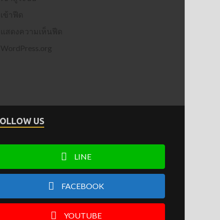
เข้าฟีด
แสดงความเห็นฟีด
WordPress.org
FOLLOW US
LINE
FACEBOOK
YOUTUBE