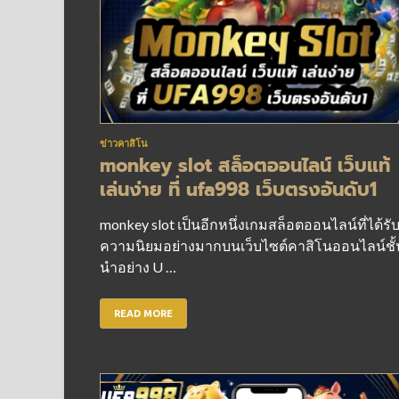
ข่าวคาสิโน
monkey slot สล็อตออนไลน์ เว็บแท้
เล่นง่าย ที่ ufa998 เว็บตรงอันดับ1
monkey slot เป็นอีกหนึ่งเกมสล็อตออนไลน์ที่ได้รั
ความนิยมอย่างมากบนเว็บไซต์คาสิโนออนไลน์ชั้
นำอย่าง U …
READ MORE