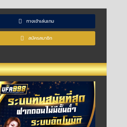
ทางเข้าเล่นเกม
สมัครสมาชิก