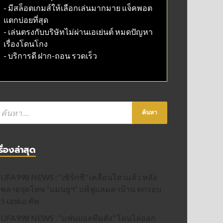
- มีสล็อตเกมส์ให้เลือกเล่นมากมาย แจ็คพอต
แตกบ่อยที่สุด
- เล่นตรงกับบริษัทไม่ผ่านเอเย่นต์ หมดปัญหา
เรื่องโดนโกง
- บริการดี ฝาก-ถอน รวดเร็ว
รื่องล่าสุด
UFA998 NEWS : “เซิร์กซี” เคลื่อนไหวแล้ว หลัง
พลาดจุดโทษ “แมนยูฯ” แพ้ฟูแลมคาบ้าน ตกรอบ
5 เอฟเอ คัพ
UFA998 NEWS : “แฟนบอลทีมดัง” โดนไล่ออก