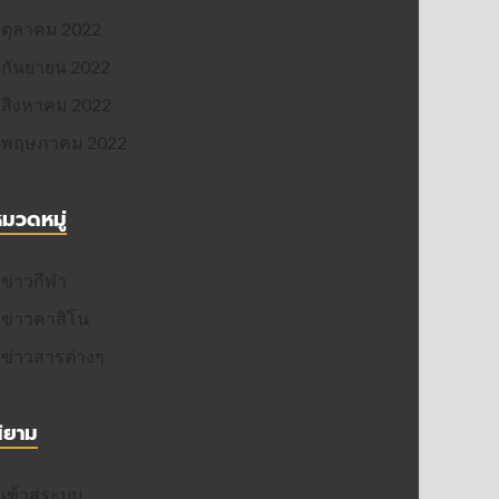
ตุลาคม 2022
กันยายน 2022
สิงหาคม 2022
พฤษภาคม 2022
มวดหมู่
ข่าวกีฬา
ข่าวคาสิโน
ข่าวสารต่างๆ
ิยาม
เข้าสู่ระบบ