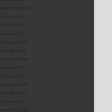
พฤศจิกายน 2023
ตุลาคม 2023
กันยายน 2023
สิงหาคม 2023
กรกฎาคม 2023
มิถุนายน 2023
พฤษภาคม 2023
เมษายน 2023
มีนาคม 2023
กุมภาพันธ์ 2023
มกราคม 2023
ธันวาคม 2022
พฤศจิกายน 2022