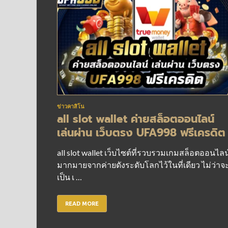
ข่าวคาสิโน
all slot wallet ค่ายสล็อตออนไลน์
เล่นผ่าน เว็บตรง UFA998 ฟรีเครดิต
all slot wallet เว็บไซต์ที่รวบรวมเกมสล็อตออนไลน
มากมายจากค่ายดังระดับโลกไว้ในที่เดียว ไม่ว่าจ
เป็น เ …
READ MORE