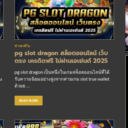
ข่าวคาสิโน
pg slot dragon สล็อตออนไลน์ เว็บ
ตรง เครดิตฟรี ไม่ผ่านเอเย่นต์ 2025
บ
pg slot dragon เป็นหนึ่งในเกมสล็อตออนไลน์ที่ได้
น
รับความนิยมอย่างสูงจากค่ายเกม slot true wallet
ด้วยธ …
READ MORE