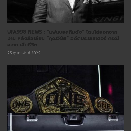
UFA998 NEWS : “แฟนบอลทีมดัง” โดนไล่ออกจาก
งาน หลังล้อเลียน “คุณวิชัย” อดีตปธ.เลสเตอร์ กรณี
ฮ.ตก เสียชีวิต
25 กุมภาพันธ์ 2025