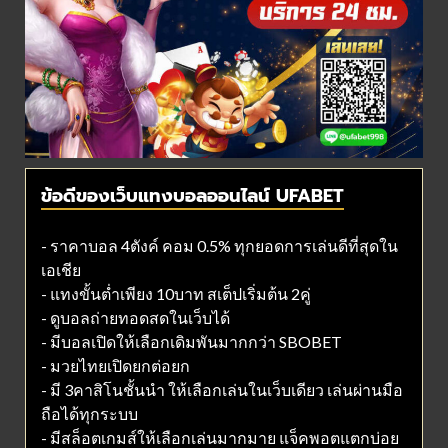
ข้อดีของเว็บแทงบอลออนไลน์ UFABET
- ราคาบอล 4ตังค์ คอม 0.5% ทุกยอดการเล่นดีที่สุดใน
เอเชีย
- แทงขั้นต่ำเพียง 10บาท สเต็ปเริ่มต้น 2คู่
- ดูบอลถ่ายทอดสดในเว็บได้
- มีบอลเปิดให้เลือกเดิมพันมากกว่า SBOBET
- มวยไทยเปิดยกต่อยก
- มี 3คาสิโนชั้นนำ ให้เลือกเล่นในเว็บเดียว เล่นผ่านมือ
ถือได้ทุกระบบ
- มีสล็อตเกมส์ให้เลือกเล่นมากมาย แจ็คพอตแตกบ่อย