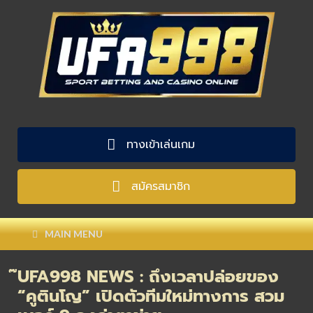
ทางเข้าเล่นเกม
สมัครสมาชิก
MAIN MENU
๊UFA998 NEWS : ถึงเวลาปล่อยของ
“คูตินโญ” เปิดตัวทีมใหม่ทางการ สวม