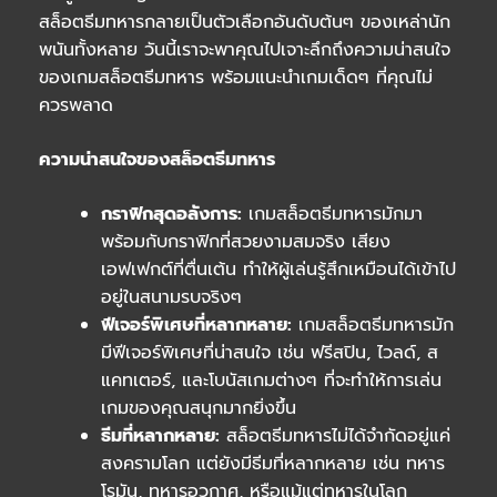
สล็อตธีมทหารกลายเป็นตัวเลือกอันดับต้นๆ ของเหล่านัก
พนันทั้งหลาย วันนี้เราจะพาคุณไปเจาะลึกถึงความน่าสนใจ
ของเกมสล็อตธีมทหาร พร้อมแนะนำเกมเด็ดๆ ที่คุณไม่
ควรพลาด
ความน่าสนใจของสล็อตธีมทหาร
กราฟิกสุดอลังการ:
เกมสล็อตธีมทหารมักมา
พร้อมกับกราฟิกที่สวยงามสมจริง เสียง
เอฟเฟกต์ที่ตื่นเต้น ทำให้ผู้เล่นรู้สึกเหมือนได้เข้าไป
อยู่ในสนามรบจริงๆ
ฟีเจอร์พิเศษที่หลากหลาย:
เกมสล็อตธีมทหารมัก
มีฟีเจอร์พิเศษที่น่าสนใจ เช่น ฟรีสปิน, ไวลด์, ส
แคทเตอร์, และโบนัสเกมต่างๆ ที่จะทำให้การเล่น
เกมของคุณสนุกมากยิ่งขึ้น
ธีมที่หลากหลาย:
สล็อตธีมทหารไม่ได้จำกัดอยู่แค่
สงครามโลก แต่ยังมีธีมที่หลากหลาย เช่น ทหาร
โรมัน, ทหารอวกาศ, หรือแม้แต่ทหารในโลก