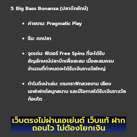
5. Big Bass Bonanza (ปลาบึกยักษ์)
ค่ายเกม: Pragmatic Play
ธีม: ตกปลา
จุดเด่น: ฟีเจอร์ Free Spins ที่จะได้รับ
สัญลักษณ์ปลาบึกเพื่อสะสม เมื่อสะสมครบ
จำนวนที่กำหนดจะได้รับเงินรางวัลใหญ่
ทำไมถึงน่าเล่น: เกมกราฟิกสวยงาม เสียง
เอฟเฟกต์สนุกสนาน และมีโอกาสได้รับเงินรางวัล
ก้อนโต
เว็บตรงไม่ผ่านเอเย่นต์ เว็บแท้ ฝาก
ถอนไว ไม่ต้องโยกเงิน