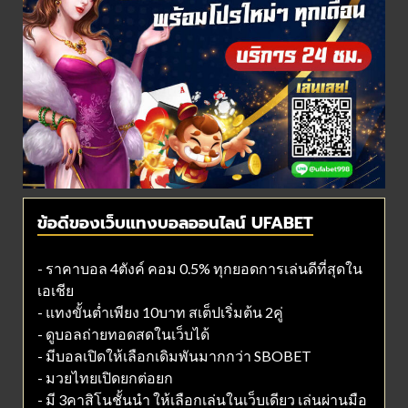
ข้อดีของเว็บแทงบอลออนไลน์ UFABET
- ราคาบอล 4ตังค์ คอม 0.5% ทุกยอดการเล่นดีที่สุดใน
เอเชีย
- แทงขั้นต่ำเพียง 10บาท สเต็ปเริ่มต้น 2คู่
- ดูบอลถ่ายทอดสดในเว็บได้
- มีบอลเปิดให้เลือกเดิมพันมากกว่า SBOBET
- มวยไทยเปิดยกต่อยก
- มี 3คาสิโนชั้นนำ ให้เลือกเล่นในเว็บเดียว เล่นผ่านมือ