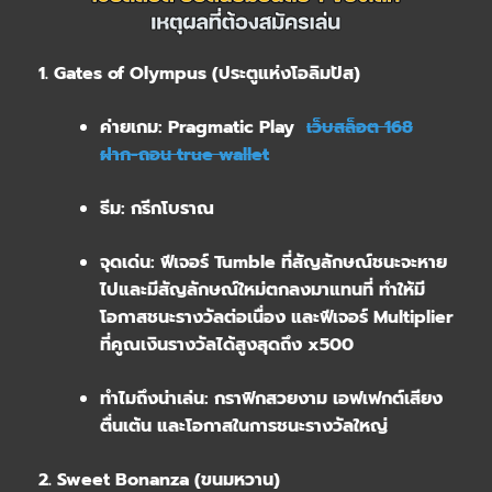
1. Gates of Olympus (ประตูแห่งโอลิมปัส)
ค่ายเกม: Pragmatic Play
เว็บสล็อต 168
ฝาก-ถอน true wallet
ธีม: กรีกโบราณ
จุดเด่น: ฟีเจอร์ Tumble ที่สัญลักษณ์ชนะจะหาย
ไปและมีสัญลักษณ์ใหม่ตกลงมาแทนที่ ทำให้มี
โอกาสชนะรางวัลต่อเนื่อง และฟีเจอร์ Multiplier
ที่คูณเงินรางวัลได้สูงสุดถึง x500
ทำไมถึงน่าเล่น: กราฟิกสวยงาม เอฟเฟกต์เสียง
ตื่นเต้น และโอกาสในการชนะรางวัลใหญ่
2. Sweet Bonanza (ขนมหวาน)