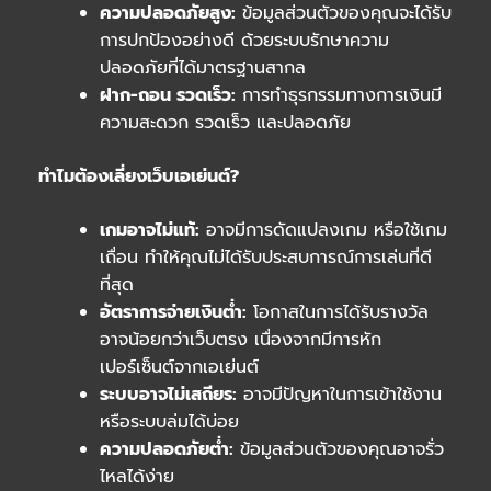
ความปลอดภัยสูง:
ข้อมูลส่วนตัวของคุณจะได้รับ
การปกป้องอย่างดี ด้วยระบบรักษาความ
ปลอดภัยที่ได้มาตรฐานสากล
ฝาก-ถอน รวดเร็ว:
การทำธุรกรรมทางการเงินมี
ความสะดวก รวดเร็ว และปลอดภัย
ทำไมต้องเลี่ยงเว็บเอเย่นต์?
เกมอาจไม่แท้:
อาจมีการดัดแปลงเกม หรือใช้เกม
เถื่อน ทำให้คุณไม่ได้รับประสบการณ์การเล่นที่ดี
ที่สุด
อัตราการจ่ายเงินต่ำ:
โอกาสในการได้รับรางวัล
อาจน้อยกว่าเว็บตรง เนื่องจากมีการหัก
เปอร์เซ็นต์จากเอเย่นต์
ระบบอาจไม่เสถียร:
อาจมีปัญหาในการเข้าใช้งาน
หรือระบบล่มได้บ่อย
ความปลอดภัยต่ำ:
ข้อมูลส่วนตัวของคุณอาจรั่ว
ไหลได้ง่าย