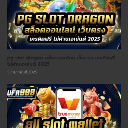
pg slot dragon สล็อตออนไลน์ เว็บตรง เครดิตฟรี
ไม่ผ่านเอเย่นต์ 2025
5 กุมภาพันธ์ 2025