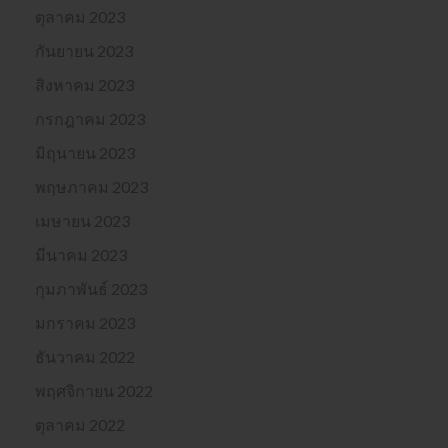
ตุลาคม 2023
กันยายน 2023
สิงหาคม 2023
กรกฎาคม 2023
มิถุนายน 2023
พฤษภาคม 2023
เมษายน 2023
มีนาคม 2023
กุมภาพันธ์ 2023
มกราคม 2023
ธันวาคม 2022
พฤศจิกายน 2022
ตุลาคม 2022