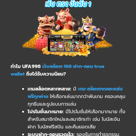
ทำไม UFA998
เว็บสล็อต 168 ฝาก-ถอน true
wallet
ถึงได้รับความนิยม?
เกมสล็อตหลากหลาย:
มี
เกม สล็อตทดลองเล่น
ฟรีทุกค่าย
ให้เลือกเล่นมากกว่าพันเกม ครอบคลุม
ทุกธีมและรูปแบบการเล่น
โปรโมชั่นมากมาย:
มีโปรโมชั่นให้เลือกมากมาย ทั้ง
สำหรับสมาชิกใหม่และสมาชิกเก่า เช่น โบนัสเงิน
ฝาก โบนัสฟรีสปิน และคืนยอดเสีย
ระบบฝาก-ถอนรวดเร็ว:
รองรับการทำธุรกรรม