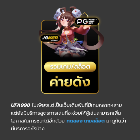
UFA998
ไม่เพียงแต่เป็นเว็บเดิมพันที่มีเกมหลากหลาย
แต่ยังมีบริการสูตรการเล่นที่จะช่วยให้ผู้เล่นสามารถเพิ่ม
โอกาสในการชนะได้อีกด้วย
ทดลอง เกมสล็อต
มาดูกันว่า
มีบริการอะไรบ้าง