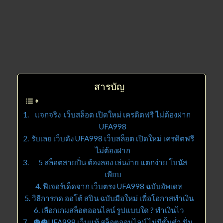
สารบัญ
แจกจริง เว็บสล็อต เปิดใหม่ เครดิตฟรี ไม่ต้องฝาก
UFA998
รับเลย เว็บดัง UFA998 เว็บสล็อต เปิดใหม่ เครดิตฟรี
ไม่ต้องฝาก
5 สล็อตสายปั่น ต้องลอง เล่นง่าย แตกง่าย โบนัส
เพียบ
ฟีเจอร์เด็ดจาก เว็บตรง UFA998 ฉบับอัพเดท
วิธีการกด ออโต้ สปิน ฉบับมือใหม่ เพื่อโอกาสทำเงิน
เลือกเกมสล็อตออนไลน์ รูปแบบใด ? ทำเงินไว
🎃🎃UFA998 เว็บแท้ สล็อตออนไลน์ ไม่มีขั้นต่ำ ปั่น