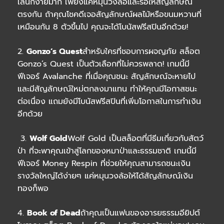
เล่นก็ง่ายมาก เพียงแค่หมุนวงล้อและรอให้สัญลักษณ์
ตรงกัน ถ้าคุณโชคดีเจอสัญลักษณ์ผลไม้หรือขนมหวานที่
เหมือนกัน 8 ตัวขึ้นไป คุณจะได้โบนัสฟรีสปินอีกด้วย!
2.
Gonzo’s Quest
สำหรับใครที่ชอบการผจญภัย สล็อต
Gonzo’s Quest เป็นตัวเลือกที่ไม่ควรพลาด! เกมนี้มี
ฟีเจอร์ Avalanche ที่เมื่อคุณชนะ สัญลักษณ์จะหายไป
และมีสัญลักษณ์ใหม่ตกลงมาแทน ทำให้คุณมีโอกาสชนะ
ต่อเนื่อง แถมยังมีโบนัสฟรีสปินที่เพิ่มโอกาสในการทำเงิน
อีกด้วย
3.
Wolf Gold
Wolf Gold เป็นสล็อตที่มีธีมเกี่ยวกับสัตว์
ป่า ที่จะพาคุณเข้าสู่โลกของหมาป่าและธรรมชาติ เกมนี้มี
ฟีเจอร์ Money Respin ที่ช่วยให้คุณสามารถชนะเงิน
รางวัลใหญ่ได้ง่ายๆ แค่หมุนวงล้อให้ได้สัญลักษณ์เงิน
ทองก็พอ
4.
Book of Dead
ถ้าคุณเป็นแฟนของอารยธรรมอียิปต์