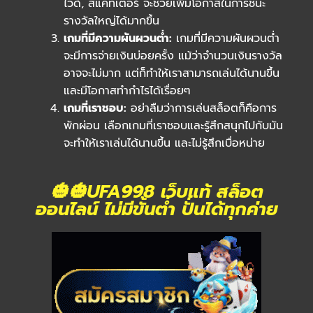
ไวด์, สแคทเตอร์ จะช่วยเพิ่มโอกาสในการชนะ
รางวัลใหญ่ได้มากขึ้น
เกมที่มีความผันผวนต่ำ:
เกมที่มีความผันผวนต่ำ
จะมีการจ่ายเงินบ่อยครั้ง แม้ว่าจำนวนเงินรางวัล
อาจจะไม่มาก แต่ก็ทำให้เราสามารถเล่นได้นานขึ้น
และมีโอกาสทำกำไรได้เรื่อยๆ
เกมที่เราชอบ:
อย่าลืมว่าการเล่นสล็อตก็คือการ
พักผ่อน เลือกเกมที่เราชอบและรู้สึกสนุกไปกับมัน
จะทำให้เราเล่นได้นานขึ้น และไม่รู้สึกเบื่อหน่าย
🎃🎃UFA998 เว็บแท้ สล็อต
ออนไลน์ ไม่มีขั้นต่ำ ปั่นได้ทุกค่าย