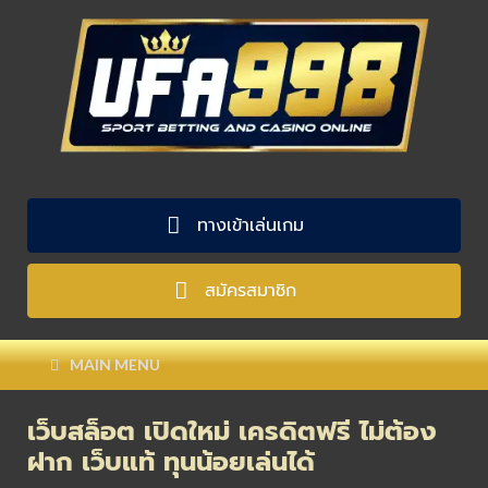
ทางเข้าเล่นเกม
สมัครสมาชิก
MAIN MENU
เว็บสล็อต เปิดใหม่ เครดิตฟรี ไม่ต้อง
ฝาก เว็บแท้ ทุนน้อยเล่นได้