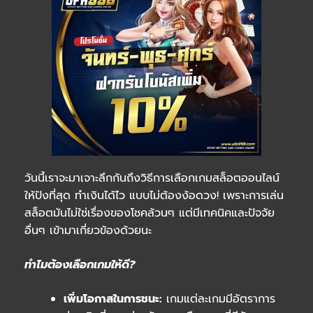
วันนี้เราจะมาเจาะลึกกันถึงวิธีการเลือกเกมสล็อตออนไลน์
ให้ปังที่สุด ทำเงินได้ไว แบบไม่ต้องง้อดวง! เพราะการเล่น
สล็อตมันไม่ใช่เรื่องของโชคล้วนๆ แต่มีเทคนิคและปัจจัย
อื่นๆ เข้ามาเกี่ยวข้องด้วยนะ
ทำไมต้องเลือกเกมให้ดี?
เพิ่มโอกาสในการชนะ:
เกมแต่ละเกมมีอัตราการ