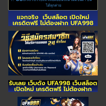
ได้ทุกค่าย
แจกจริง เว็บสล็อต เปิดใหม่
เครดิตฟรี ไม่ต้องฝาก UFA998
รับเลย เว็บดัง UFA998 เว็บสล็อต
เปิดใหม่ เครดิตฟรี ไม่ต้องฝาก