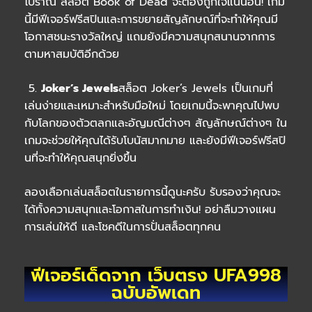
โบราณ สล็อต Book of Dead จะต้องถูกใจแน่นอน! เกม
นี้มีฟีเจอร์ฟรีสปินและการขยายสัญลักษณ์ที่จะทำให้คุณมี
โอกาสชนะรางวัลใหญ่ แถมยังมีความสนุกสนานจากการ
ตามหาสมบัติอีกด้วย
5.
Joker’s Jewels
สล็อต Joker’s Jewels เป็นเกมที่
เล่นง่ายและเหมาะสำหรับมือใหม่ โดยเกมนี้จะพาคุณไปพบ
กับโลกของตัวตลกและอัญมณีต่างๆ สัญลักษณ์ต่างๆ ใน
เกมจะช่วยให้คุณได้รับโบนัสมากมาย และยังมีฟีเจอร์ฟรีสปิ
นที่จะทำให้คุณสนุกยิ่งขึ้น
ลองเลือกเล่นสล็อตในรายการนี้ดูนะครับ รับรองว่าคุณจะ
ได้ทั้งความสนุกและโอกาสในการทำเงิน! อย่าลืมวางแผน
การเล่นให้ดี และโชคดีในการปั่นสล็อตทุกคน
ฟีเจอร์เด็ดจาก เว็บตรง UFA998
ฉบับอัพเดท