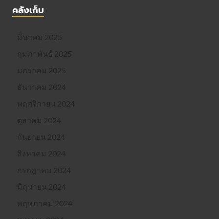
คลังเก็บ
มีนาคม 2025
กุมภาพันธ์ 2025
มกราคม 2025
ธันวาคม 2024
พฤศจิกายน 2024
ตุลาคม 2024
กันยายน 2024
สิงหาคม 2024
กรกฎาคม 2024
มิถุนายน 2024
พฤษภาคม 2024