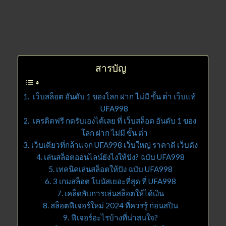
สารบัญ
เว็บสล็อต อันดับ 1 ของโลก ฝาก ไม่มี ขั้น ต่ํา เว็บแท้
UFA998
เครดิตฟรี กดรับเองได้เลย ที่ เว็บสล็อต อันดับ 1 ของ
โลก ฝาก ไม่มี ขั้น ต่ํา
เว็บเดียวที่กล้าแจก UFA998 เว็บใหญ่ ราคาดี เว็บดัง
เล่นสล็อตออนไลน์ยังไงให้ปัง? ฉบับ UFA998
เทคนิคเล่นสล็อตให้ปัง ฉบับ UFA998
3 เกมสล็อต โบนัสเยอะที่สุด ที่ UFA998
เคล็ดลับการเล่นสล็อตให้ได้เงิน
สล็อตฟีเจอร์ใหม่ 2024 ที่ควรรู้ ก่อนสปิน
ฟีเจอร์อะไรบ้างที่น่าสนใจ?