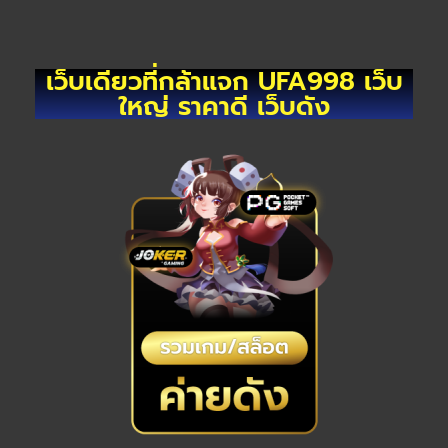
เว็บเดียวที่กล้าแจก UFA998 เว็บ
ใหญ่ ราคาดี เว็บดัง