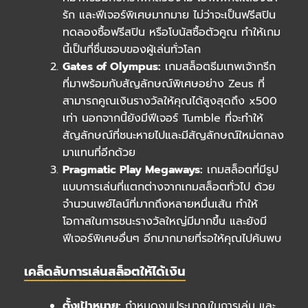
รัก และฟีเจอร์พิเศษมากมาย ไม่ว่าจะเป็นฟรีสปิน
ทดลองซื้อฟรีสปิน หรือโบนัสซื้อตัวคูณ ทำให้เกม
นี้เป็นที่ชื่นชอบของผู้เล่นทั่วโลก
Gates of Olympus:
เกมสล็อตธีมเทพเจ้ากรีก
ที่มาพร้อมกับสัญลักษณ์พิเศษอย่าง Zeus ที่
สามารถคูณเงินรางวัลให้คุณได้สูงสุดถึง x500
เท่า นอกจากนี้ยังมีฟีเจอร์ Tumble ที่จะทำให้
สัญลักษณ์ที่ชนะหายไปและมีสัญลักษณ์ใหม่ตกลง
มาแทนที่อีกด้วย
Pragmatic Play Megaways:
เกมสล็อตที่มีรูป
แบบการเล่นที่แตกต่างจากเกมสล็อตทั่วไป ด้วย
จำนวนเพย์ไลน์ที่มากถึงหลายหมื่นเส้น ทำให้
โอกาสในการชนะรางวัลใหญ่มีมากขึ้น และยังมี
ฟีเจอร์พิเศษอื่นๆ อีกมากมายที่รอให้คุณไปค้นพบ
เคล็ดลับการเล่นสล็อตให้ได้เงิน
ตั้งเป้าหมาย:
กำหนดงบประมาณในการเล่น และ