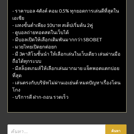
- ราคาบอล 4ตังค์ คอม 0.5% ทุกยอดการเล่นดีที่สุดใน
เอเชีย
- แทงขั้นต่ำเพียง 10บาท สเต็ปเริ่มต้น 2คู่
- ดูบอลถ่ายทอดสดในเว็บได้
- มีบอลเปิดให้เลือกเดิมพันมากกว่า SBOBET
- มวยไทยเปิดยกต่อยก
- มี 3คาสิโนชั้นนำ ให้เลือกเล่นในเว็บเดียว เล่นผ่านมือ
ถือได้ทุกระบบ
- มีสล็อตเกมส์ให้เลือกเล่นมากมาย แจ็คพอตแตกบ่อย
ที่สุด
- เล่นตรงกับบริษัทไม่ผ่านเอเย่นต์ หมดปัญหาเรื่องโดน
โกง
- บริการดี ฝาก-ถอน รวดเร็ว