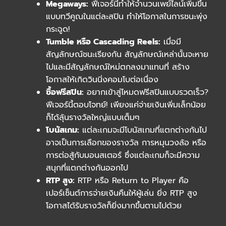
Megaways:
ฟีเจอร์นี้ทำให้จำนวนเพย์ไลน์เพิ่มขึ้น
แบบทวีคูณในแต่ละสปิน ทำให้โอกาสในการชนะพุ่ง
กระฉูด!
Tumble หรือ Cascading Reels:
เมื่อมี
สัญลักษณ์ชนะเรียงกัน สัญลักษณ์เหล่านั้นจะหาย
ไปและมีสัญลักษณ์ใหม่ตกลงมาแทนที่ สร้าง
โอกาสให้เกิดวินนิ่งคอมโบต่อเนื่อง
ซื้อฟรีสปิน:
อยากเข้าสู่โหมดฟรีสปินแบบรวดเร็ว?
ฟีเจอร์นี้ตอบโจทย์! เพียงแค่จ่ายเงินเพิ่มเล็กน้อย
ก็ได้ลุ้นรางวัลใหญ่แบบเต็มๆ
โบนัสเกม:
แต่ละเกมจะมีโบนัสเกมที่แตกต่างกันไป
อาจเป็นการเลือกของรางวัล การหมุนวงล้อ หรือ
การต่อสู้กับมอนสเตอร์ ซึ่งแต่ละเกมก็จะมีความ
สนุกที่แตกต่างกันออกไป
RTP สูง:
RTP หรือ Return to Player คือ
เปอร์เซ็นต์การจ่ายเงินคืนให้ผู้เล่น ยิ่ง RTP สูง
โอกาสได้รับรางวัลก็ยิ่งมากขึ้นตามไปด้วย