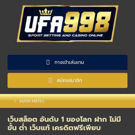
ทางเข้าเล่นเกม
สมัครสมาชิก
MAIN MENU
เว็บสล็อต อันดับ 1 ของโลก ฝาก ไม่มี
ขั้น ต่ํา เว็บแท้ เครดิตฟรีเพียบ