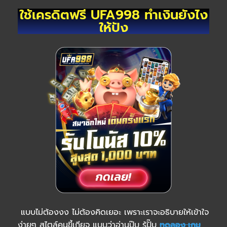
ใช้เครดิตฟรี UFA998 ทำเงินยังไง
ให้ปัง
แบบไม่ต้องงง ไม่ต้องคิดเยอะ เพราะเราจะอธิบายให้เข้าใจ
ง่ายๆ สไตล์คนขี้เกียจ แบบว่าอ่านปุ๊บ รู้ปั๊บ
ทดลอง เกม