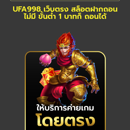
UFA998 เว็บตรง สล็อตฝากถอน
ไม่มี ขั้นต่ำ 1 บาทก็ ถอนได้