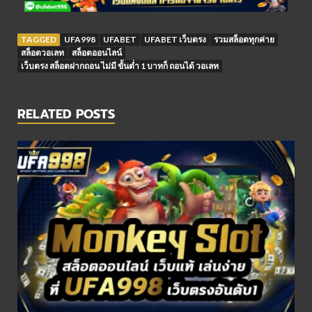
TAGGED
UFA998
UFABET
UFABET เว็บตรง
รวมสล็อตทุกค่าย
สล็อตวอเลท
สล็อตออนไลน์
เว็บตรง สล็อตฝากถอน ไม่มี ขั้นต่ำ 1 บาทก็ ถอนได้ วอเลท
RELATED POSTS