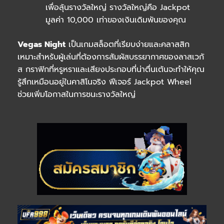
เพื่อลุ้นรางวัลใหญ่ รางวัลใหญ่คือ Jackpot
มูลค่า 10,000 เท่าของเงินเดิมพันของคุณ
Vegas Night
เป็นเกมสล็อตที่เรียบง่ายและคลาสสิก
เหมาะสำหรับผู้เล่นที่ต้องการสัมผัสบรรยากาศของลาสเวกั
ส กราฟิกที่หรูหราและเสียงประกอบที่น่าตื่นเต้นจะทำให้คุณ
รู้สึกเหมือนอยู่ในคาสิโนจริง ฟีเจอร์ Jackpot Wheel
ช่วยเพิ่มโอกาสในการชนะรางวัลใหญ่