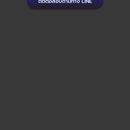
ติดต่อสอบถามทาง LINE