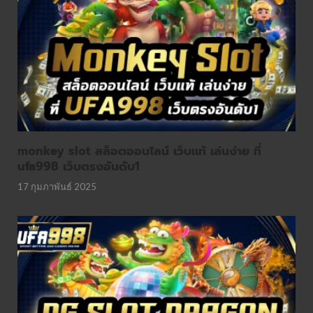
monkey slot สล็อตออนไลน์ เว็บแท้ เล่นง่าย ที่
ufa998 เว็บตรงอันดับ1
17 กุมภาพันธ์ 2025