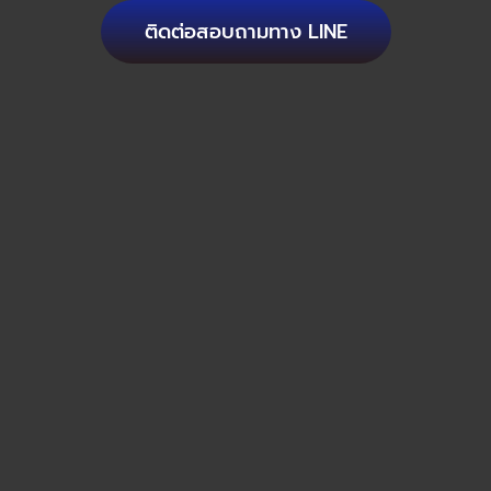
ติดต่อสอบถามทาง LINE