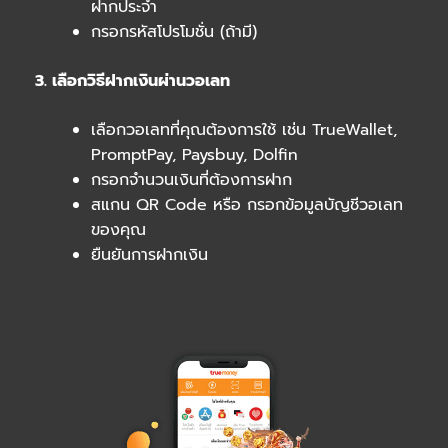
ฝากประจำ
กรอกรหัสโปรโมชั่น (ถ้ามี)
3. เลือกวิธีฝากเงินผ่านวอเลท
เลือกวอเลทที่คุณต้องการใช้ เช่น TrueWallet,
PromptPay, Paysbuy, Dolfin
กรอกจำนวนเงินที่ต้องการฝาก
สแกน QR Code หรือ กรอกข้อมูลบัญชีวอเลท
ของคุณ
ยืนยันการฝากเงิน