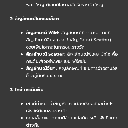
พอตใหญ่ ผู้เล่นมีโอกาสลุ้นรับรางวัลใหญ่
2. สัญลักษณ์ในเกมสล็อต
สัญลักษณ์ Wild:
สัญลักษณ์ที่สามารถแทนที่
สัญลักษณ์อื่นๆ (ยกเว้นสัญลักษณ์ Scatter)
ช่วยเพิ่มโอกาสในการชนะรางวัล
สัญลักษณ์ Scatter:
สัญลักษณ์พิเศษ มักใช้เพื่อ
กระตุ้นฟีเจอร์พิเศษ เช่น ฟรีสปิน
สัญลักษณ์อื่นๆ:
สัญลักษณ์ที่ใช้ในการจ่ายรางวัล
ขึ้นอยู่กับธีมของเกม
3. ไลน์การเดิมพัน
เส้นที่กำหนดว่าสัญลักษณ์ต้องเรียงกันอย่างไร
เพื่อให้ผู้เล่นชนะรางวัล
เกมสล็อตแต่ละเกมมีจำนวนไลน์การเดิมพันที่แตก
ต่างกัน