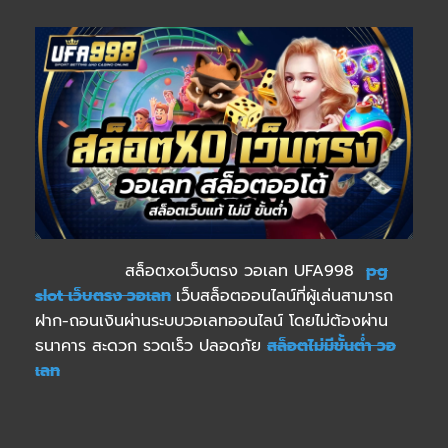
สล็อตxoเว็บตรง วอเลท UFA998
pg
slot เว็บตรง วอเลท
เว็บสล็อตออนไลน์ที่ผู้เล่นสามารถ
ฝาก-ถอนเงินผ่านระบบวอเลทออนไลน์ โดยไม่ต้องผ่าน
ธนาคาร สะดวก รวดเร็ว ปลอดภัย
สล็อตไม่มีขั้นต่ํา วอ
เลท