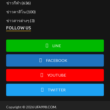
ข่าวกีฬา
(636)
ข่าวคาสิโน
(100)
ข่าวสารต่างๆ
(3)
FOLLOW US
LINE
FACEBOOK
YOUTUBE
TWITTER
Copyright © 2026
UFA998.COM
.