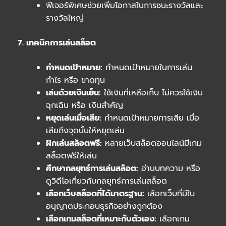
ฟีเจอร์พิเศษช่วยเพิ่มโอกาสในการชนะรางวัลและ
รางวัลใหญ่
7. เทคนิคการเล่นสล็อต
กำหนดเป้าหมาย:
กำหนดเป้าหมายในการเล่น
กำไร หรือ ขาดทุน
เล่นด้วยเงินเย็น:
ใช้เงินที่เหลือเก็บ ไม่ควรใช้เงิน
ฉุกเฉิน หรือ เงินสำคัญ
หยุดเล่นเมื่อเสีย:
กำหนดเป้าหมายการเสีย เมื่อ
เสียถึงจุดนั้นให้หยุดเล่น
ฝึกเล่นสล็อตฟรี:
หลายเว็บสล็อตออนไลน์มีเกม
สล็อตฟรีให้เล่น
ศึกษากลยุทธ์การเล่นสล็อต:
อ่านบทความ หรือ
ดูวิดีโอเกี่ยวกับกลยุทธ์การเล่นสล็อต
เลือกเว็บสล็อตที่ได้มาตรฐาน:
เลือกเว็บที่มีใบ
อนุญาตประกอบธุรกิจอย่างถูกต้อง
เลือกเกมสล็อตที่เหมาะกับตัวเอง:
เลือกเกม