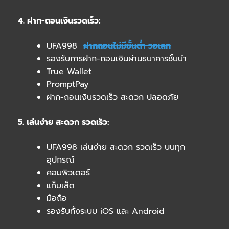
4. ฝาก-ถอนเงินรวดเร็ว:
UFA998
ฝากถอนไม่มีขั้นต่ํา วอเลท
รองรับการฝาก-ถอนเงินผ่านธนาคารชั้นนำ
True Wallet
PromptPay
ฝาก-ถอนเงินรวดเร็ว สะดวก ปลอดภัย
5. เล่นง่าย สะดวก รวดเร็ว:
UFA998 เล่นง่าย สะดวก รวดเร็ว บนทุก
อุปกรณ์
คอมพิวเตอร์
แท็บเล็ต
มือถือ
รองรับทั้งระบบ iOS และ Android