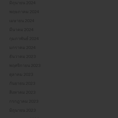
มิถุนายน 2024
พฤษภาคม 2024
เมษายน 2024
มีนาคม 2024
กุมภาพันธ์ 2024
มกราคม 2024
ธันวาคม 2023
พฤศจิกายน 2023
ตุลาคม 2023
กันยายน 2023
สิงหาคม 2023
กรกฎาคม 2023
มิถุนายน 2023