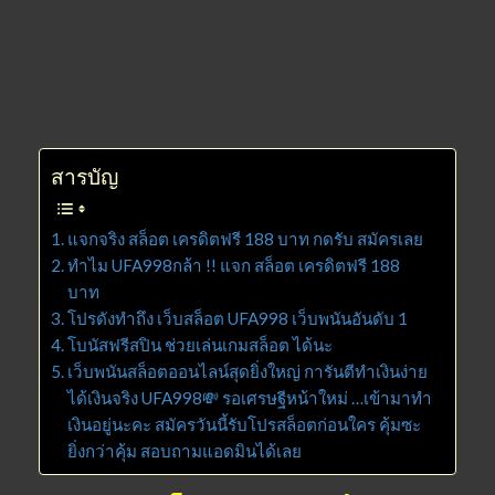
สารบัญ
แจกจริง สล็อต เครดิตฟรี 188 บาท กดรับ สมัครเลย
ทำไม UFA998กล้า !! แจก สล็อต เครดิตฟรี 188
บาท
โปรดังทำถึง เว็บสล็อต UFA998 เว็บพนันอันดับ 1
โบนัสฟรีสปิน ช่วยเล่นเกมสล็อต ได้นะ
เว็บพนันสล็อตออนไลน์สุดยิ่งใหญ่ การันตีทำเงินง่าย
ได้เงินจริง UFA998💸 รอเศรษฐีหน้าใหม่ …เข้ามาทำ
เงินอยู่นะคะ สมัครวันนี้รับโปรสล็อตก่อนใคร คุ้มซะ
ยิ่งกว่าคุ้ม สอบถามแอดมินได้เลย