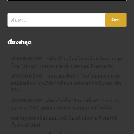
เรื่องล่าสุด
UFA998 NEWS : “เซิร์กซี” เคลื่อนไหวแล้ว หลังพลาดจุด
โทษ “แมนยูฯ” แพ้ฟูแลมคาบ้าน ตกรอบ 5 เอฟเอ คัพ
UFA998 NEWS : “แฟนบอลทีมดัง” โดนไล่ออกจากงาน
หลังล้อเลียน “คุณวิชัย” อดีตปธ.เลสเตอร์ กรณี ฮ.ตก เสีย
ชีวิต
UFA998 NEWS : เกิดอะไรขึ้น “นักมวยชื่อดัง” ประกาศ
ออกจาก ONE สุดช็อก แม้ชนะน็อกคู่แข่ง 4 ไฟต์ติด
monkey slot สล็อตออนไลน์ เว็บแท้ เล่นง่าย ที่ ufa998
เว็บตรงอันดับ1