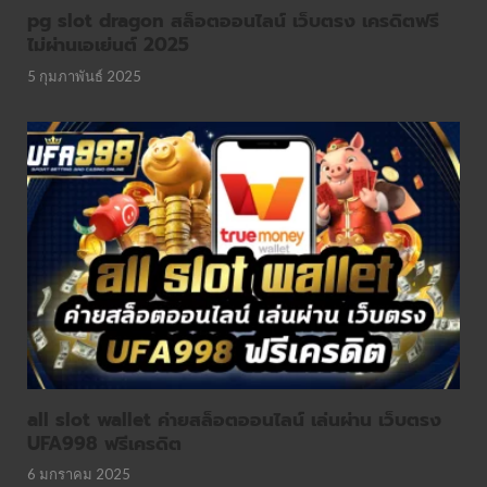
pg slot dragon สล็อตออนไลน์ เว็บตรง เครดิตฟรี
ไม่ผ่านเอเย่นต์ 2025
5 กุมภาพันธ์ 2025
all slot wallet ค่ายสล็อตออนไลน์ เล่นผ่าน เว็บตรง
UFA998 ฟรีเครดิต
6 มกราคม 2025