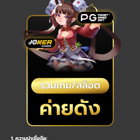
1. ความน่าเชื่อถือ: