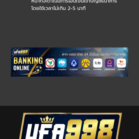
หน้าที่จะดำเนินการโอนเงินเข้าบัญชีธนาคาร
โดยใช้เวลาไม่เกิน 2-5 นาที