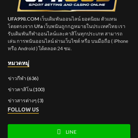
UFA998.COM
เว็บเดิมพันออนไลน์ ยอดนิยม ตัวแทน
โดยตรงจาก
Ufa
เว็บพนันถูกกฎหมายในประเทศไทย เรา
รับเดิมพันกีฬาออนไลน์และคาสิโนทุกประเภท สามารถ
เล่น การพนันออนไลน์ ผ่านเว็บไซต์ หรือ บนมือถือ ( iPhone
หรือ Android ) ได้ตลอด 24 ชม.
หมวดหมู่
ข่าวกีฬา
(636)
ข่าวคาสิโน
(100)
ข่าวสารต่างๆ
(3)
FOLLOW US
LINE